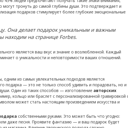
оло 45% людей предпочитают получать такие знаки внимания,
о могут тронуть до самой глубины души. Это подтверждает и
нализация подарков стимулирует более глубокие эмоциональные
цу. Она делает подарок уникальным и важным
ы находим на странице Forbes.
ильного является ваш вкус и знание о возлюбленной. Каждый
поминает о уникальности и неповторимости ваших отношений.
ы, одним из самых увлекательных подходов является
го подарка — это не только способ удивить и порадовать, но и
души. Один из таких способов — изготовление
авторских
ример, кольцо или браслет с персонализированной гравировкой 
имволом может стать настоящим произведением искусства и
подарка
собственными руками. Это может быть что угодно:
 или даже песня. Проявите фантазию — и ваш подарок будет
ар из магазина. Влияние творческого подхода сложно