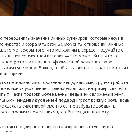
но переоценить значение личных сувениров, которые несут в
ие чувства и сохранять важные моменты отношений. Личные
, это метафоры того, что мы храним в сердце. Подумайте о
енты вашей совместной истории — это может быть что-то,
асивое фото в изысканно оформленной рамке, которое
 таким сувениром. Важно, чтобы эта вещь вызывала не только
й историей.
ть специально изготовленная вещь, например, ручная работа
 ювелирное украшение с гравировкой, или, например, свитер с
ыт. Такие подарки более ценны, ведь в них вложены время,
альными.
Индивидуальный подход
играет важную роль, ведь
ие сделать счастливой именно её. Не забудьте добавить
сьмо с личными пожеланиями, чтобы создать полноту
ние годы популярность персонализированных сувениров