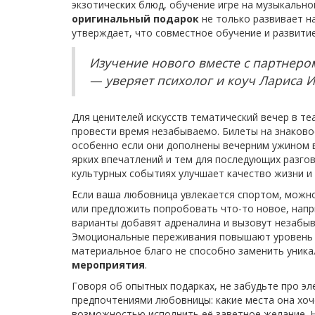
экзотических блюд, обучение игре на музыкально
оригинальный подарок
не только развивает н
утверждает, что совместное обучение и развити
Изучение нового вместе с партнеро
— уверяет психолог и коуч Лариса 
Для ценителей искусств тематический вечер в т
провести время незабываемо. Билеты на знаково
особенно если они дополнены вечерним ужином в
ярких впечатлений и тем для последующих разго
культурных событиях улучшает качество жизни и
Если ваша любовница увлекается спортом, можн
или предложить попробовать что-то новое, напр
варианты добавят адреналина и вызовут незабыв
Эмоциональные переживания повышают уровень э
материальное благо не способно заменить уника
мероприятия
.
Говоря об опытных подарках, не забудьте про э
предпочтениями любовницы: какие места она хоче
возможностью исполнить её заветное желание. На