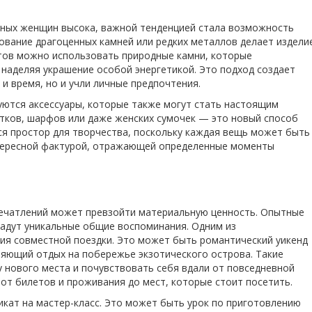
нных женщин высока, важной тенденцией стала возможность
ование драгоценных камней или редких металлов делает издели
етов можно использовать природные камни, которые
 наделяя украшение особой энергетикой. Это подход создает
 и время, но и учли личные предпочтения.
уются аксессуары, которые также могут стать настоящим
ков, шарфов или даже женских сумочек — это новый способ
ся простор для творчества, поскольку каждая вещь может быть
нтересной фактурой, отражающей определенные моменты
печатлений может превзойти материальную ценность. Опытные
здадут уникальные общие воспоминания. Одним из
ия совместной поездки. Это может быть романтический уикенд
бляющий отдых на побережье экзотического острова. Такие
 нового места и почувствовать себя вдали от повседневной
 от билетов и проживания до мест, которые стоит посетить.
кат на мастер-класс. Это может быть урок по приготовлению