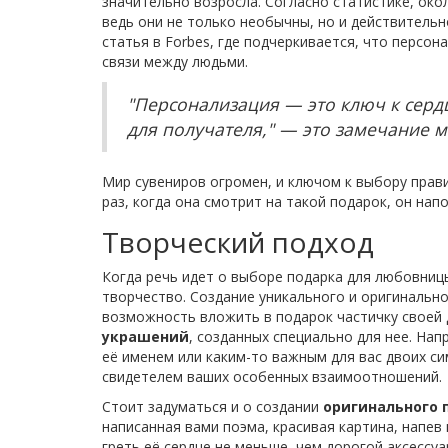
значительно возросла. Согласно статистике, ок
ведь они не только необычны, но и действительн
статья в Forbes, где подчеркивается, что персо
связи между людьми.
"Персонализация — это ключ к серд
для получателя," — это замечание м
Мир сувениров огромен, и ключом к выбору прав
раз, когда она смотрит на такой подарок, он на
Творческий подход
Когда речь идет о выборе подарка для любовниц
творчество. Создание уникального и оригинально
возможность вложить в подарок частичку своей 
украшений
, созданных специально для нее. Нап
её именем или каким-то важным для вас двоих с
свидетелем ваших особенных взаимоотношений.
Стоит задуматься и о создании
оригинального 
написанная вами поэма, красивая картина, напев
греть её сердце не меньше, чем дорогой аксессу