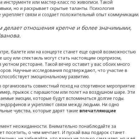
м инструменте или мастер-класс по живописи. Такой
авыки, но и раскрывает скрытые таланты. Психология
е укрепляет связи и создает положительный опыт коммуникации
м делает отношения крепче и более значимыми,
Иванова.
еатре, балете или на концерте станет еще одной возможностью
е шоу или спектакль могут стать настоящим сюрпризом,
 уютном ресторане. Такой вечер оставит у вас обоих много
воров. Научные исследования подтверждают, что участие в
 способствует эмоциональному развитию.
о организовать совместный поход на спортивное мероприятие
имер, прыжок с парашютом или полет на воздушном шаре. Эти
аемые эмоции, которые будут вспоминаться долгие годы.
ндорфинов и укрепляют связи между людьми. Ни одно
льные чувства, которые дарят такие
впечатляющие
лемент неожиданности. Внимательно понаблюдайте за
т посетить, о чем мечтает. И пускай ваш подарок станет
конец, не забывайте, что важна не только сама идея, но и её