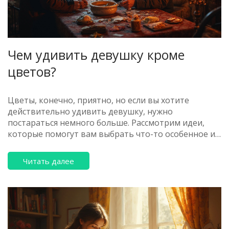
Чем удивить девушку кроме
цветов?
Цветы, конечно, приятно, но если вы хотите
действительно удивить девушку, нужно
постараться немного больше. Рассмотрим идеи,
которые помогут вам выбрать что-то особенное и
запоминающееся. Тут вы найдёте свежие и
оригинальные варианты сюрпризов, которые
Читать далее
подходят для любого повода. Одна из главных
целей — сделать так, чтобы её глаза светились от
счастья, а не просто от ожидания привычного
букета.