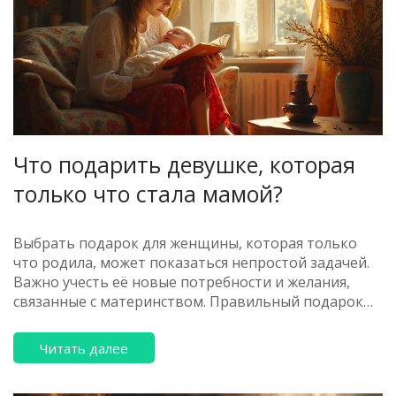
Что подарить девушке, которая
только что стала мамой?
Выбрать подарок для женщины, которая только
что родила, может показаться непростой задачей.
Важно учесть её новые потребности и желания,
связанные с материнством. Правильный подарок
может быть как практичным, так и приятным для
души. Мы рассмотрим несколько идей, которые
Читать далее
помогут вам сделать правильный выбор. Каждая
женщина заслуживает заботы и внимания в такой