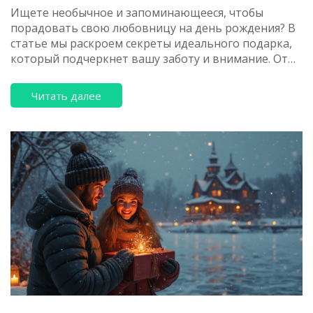
Ищете необычное и запоминающееся, чтобы
порадовать свою любовницу на день рождения? В
статье мы раскроем секреты идеального подарка,
который подчеркнет вашу заботу и внимание. От
индивидуальных украшений до уникальных
впечатлений – выберите то, что сделает её день
Читать далее
по-настоящему особенным. Используйте наши
советы, чтобы ваш сюрприз стал настоящим
событием, которое она никогда не забудет.