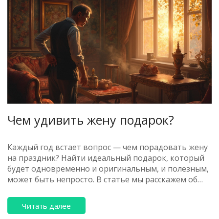
Чем удивить жену подарок?
Каждый год встает вопрос — чем порадовать жену
на праздник? Найти идеальный подарок, который
будет одновременно и оригинальным, и полезным,
может быть непросто. В статье мы расскажем об
удачных вариантах подарков, которые помогут
произвести впечатление, а также поделимся
Читать далее
советами, как сделать выбор более осознанным и