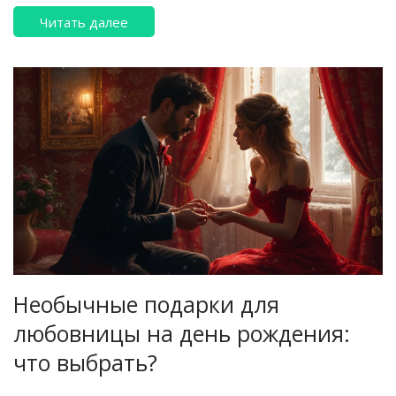
персонализированных мелочей. Обсудим, как
Читать далее
правильно выразить свои чувства через подарок,
чтобы он стал особенным.
Необычные подарки для
любовницы на день рождения:
что выбрать?