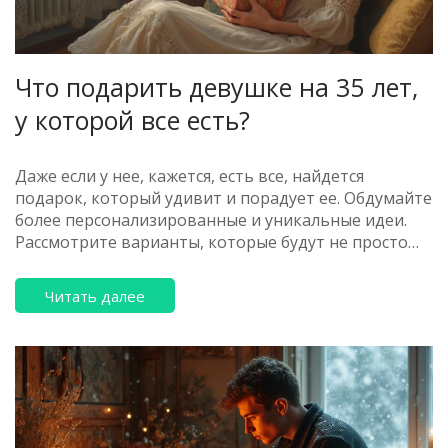
Что подарить девушке на 35 лет,
у которой все есть?
Даже если у нее, кажется, есть все, найдется
подарок, который удивит и порадует ее. Обдумайте
более персонализированные и уникальные идеи.
Рассмотрите варианты, которые будут не просто
вещью, а впечатлением или эмоцией. В статье
предложены несколько свежих и нестандартных
Читать далее
идей, которые подскажут, как выбрать идеальный
подарок девушке на 35-летие.