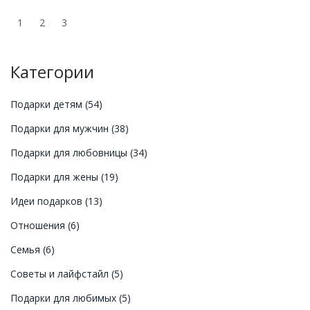
индивидуальным. Приведем примеры необычных
презентов и разберем, как преимущества
1
2
3
продуманных подарков могут укрепить ваши
отношения. Карманные советы помогут избежать
распространенных ошибок при выборе подарка.
Категории
Подарки детям
(54)
Подарки для мужчин
(38)
Подарки для любовницы
(34)
Подарки для жены
(19)
Идеи подарков
(13)
Отношения
(6)
Семья
(6)
Советы и лайфстайл
(5)
Подарки для любимых
(5)