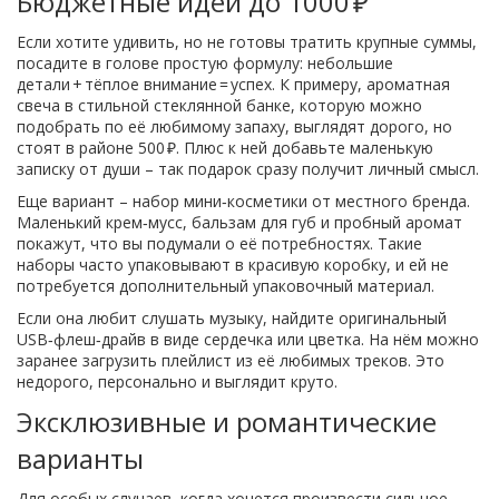
Бюджетные идеи до 1000 ₽
Если хотите удивить, но не готовы тратить крупные суммы,
посадите в голове простую формулу: небольшие
детали + тёплое внимание = успех. К примеру, ароматная
свеча в стильной стеклянной банке, которую можно
подобрать по её любимому запаху, выглядят дорого, но
стоят в районе 500 ₽. Плюс к ней добавьте маленькую
записку от души – так подарок сразу получит личный смысл.
Еще вариант – набор мини‑косметики от местного бренда.
Маленький крем‑мусс, бальзам для губ и пробный аромат
покажут, что вы подумали о её потребностях. Такие
наборы часто упаковывают в красивую коробку, и ей не
потребуется дополнительный упаковочный материал.
Если она любит слушать музыку, найдите оригинальный
USB‑флеш‑драйв в виде сердечка или цветка. На нём можно
заранее загрузить плейлист из её любимых треков. Это
недорого, персонально и выглядит круто.
Эксклюзивные и романтические
варианты
Для особых случаев, когда хочется произвести сильное