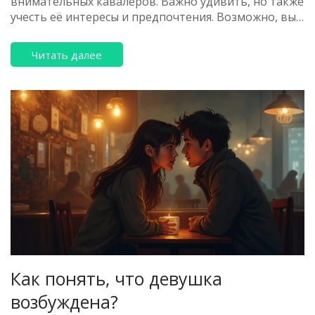
внимательных кавалеров. Важно удивить, но также
учесть её интересы и предпочтения. Возможно, вы
уже устали выбирать между украшениями и
парфюмом? Рассмотрим несколько интересных и
Читать далее
нестандартных вариантов, которые точно
порадуют вашу возлюбленную.
Как понять, что девушка
возбуждена?