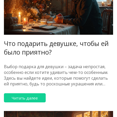
Что подарить девушке, чтобы ей
было приятно?
Выбор подарка для девушки – задача непростая,
особенно если хотите удивить чем-то особенным.
Здесь вы найдете идеи, которые помогут сделать
ей приятно, будь то роскошные украшения или
более простые, но значимые жесты. Подарок,
подобранный с учетом её интересов и
Читать далее
предпочтений, может выразить вашу заботу и
нежность. Узнайте, как сделать правильный выбор,
который оставит яркие впечатления.