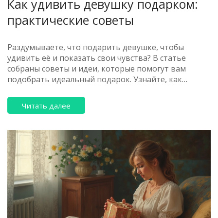
Как удивить девушку подарком:
практические советы
Раздумываете, что подарить девушке, чтобы
удивить её и показать свои чувства? В статье
собраны советы и идеи, которые помогут вам
подобрать идеальный подарок. Узнайте, как
правильно выбрать сюрприз, что учесть при
выборе подарка для любовницы, и какие мелочи
Читать далее
могут сделать ваш презент незабываемым.
Информация будет полезна всем, кто хочет
впечатлить свою вторую половинку.