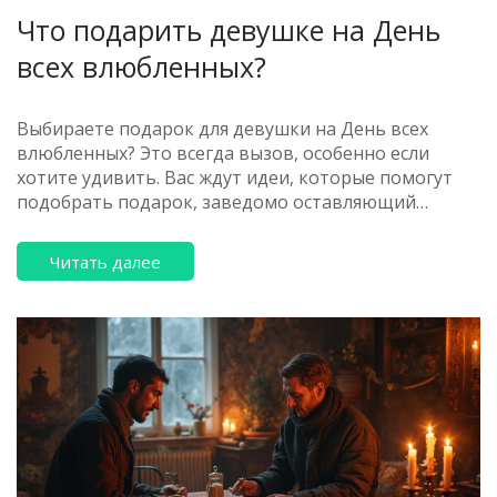
Что подарить девушке на День
всех влюбленных?
Выбираете подарок для девушки на День всех
влюбленных? Это всегда вызов, особенно если
хотите удивить. Вас ждут идеи, которые помогут
подобрать подарок, заведомо оставляющий
впечатление. Узнайте, что может понравиться
вашей девушке и вдохновить её на новые эмоции.
Читать далее