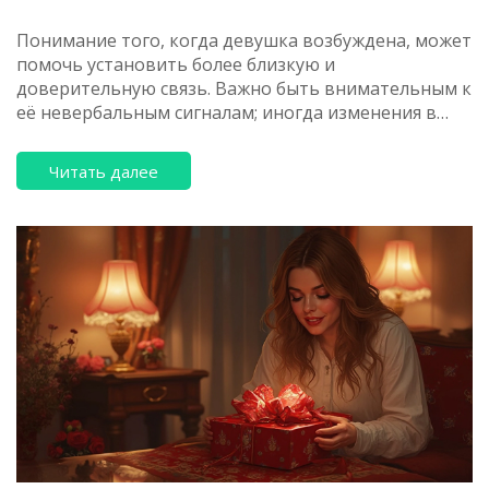
Понимание того, когда девушка возбуждена, может
помочь установить более близкую и
доверительную связь. Важно быть внимательным к
её невербальным сигналам; иногда изменения в
тоне голоса или языке тела могут говорить больше,
чем слова. Эта статья предоставляет советы,
Читать далее
которые помогут вам разобраться в таких
моментах и наладить более гармоничные
отношения. Узнайте, на что обращать внимание и
как правильно реагировать на её сигналы.