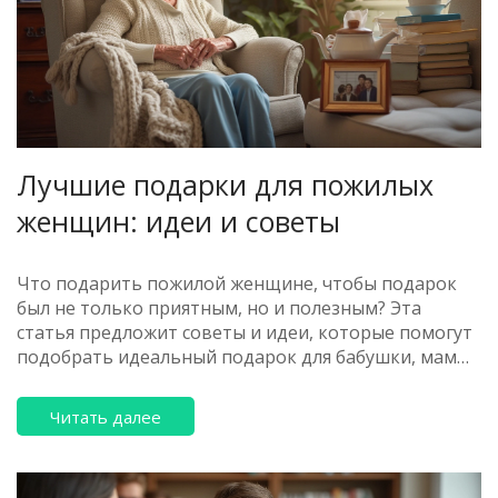
Лучшие подарки для пожилых
женщин: идеи и советы
Что подарить пожилой женщине, чтобы подарок
был не только приятным, но и полезным? Эта
статья предложит советы и идеи, которые помогут
подобрать идеальный подарок для бабушки, мамы
или старшей подруги. Узнайте, какие вещи
принесут радость и удобство в повседневной
Читать далее
жизни пожилых людей.