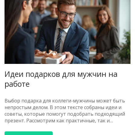
Идеи подарков для мужчин на
работе
Выбор подарка для коллеги-мужчины может быть
непростым делом. В этом тексте собраны идеи и
советы, которые помогут подобрать подходящий
презент. Рассмотрим как практичные, так и
оригинальные варианты, а также на что стоит
обратить внимание при выборе подарка.