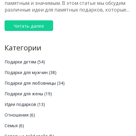
памятным и значимым. В этом статье мы обсудим
различные идеи для памятных подарков, которые
подойдут для женщин разных возрастов и
интересов. Мы рассмотрим варианты от
Читать далее
ювелирных украшений до персонализированных
фотографий, и даже творческие подарки, которые
можно сделать своими руками. Через наши советы
Категории
вы сможете найти идеальный подарок для любой
важной женщины в вашей жизни.
Подарки детям
(54)
Подарки для мужчин
(38)
Подарки для любовницы
(34)
Подарки для жены
(19)
Идеи подарков
(13)
Отношения
(6)
Семья
(6)