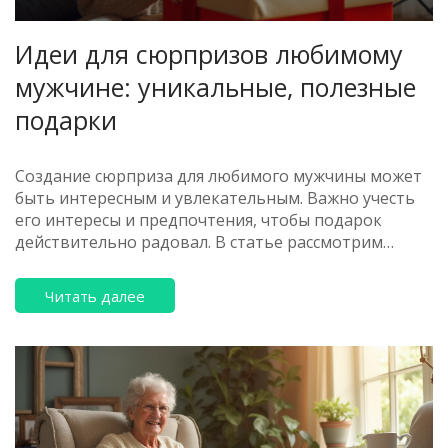
Идеи для сюрпризов любимому
мужчине: уникальные, полезные
подарки
Создание сюрприза для любимого мужчины может
быть интересным и увлекательным. Важно учесть
его интересы и предпочтения, чтобы подарок
действительно радовал. В статье рассмотрим
несколько идей и советов, которые помогут
сделать выбор. Узнаем, какие подарки могут быть
Читать далее
не только приятными, но и полезными.