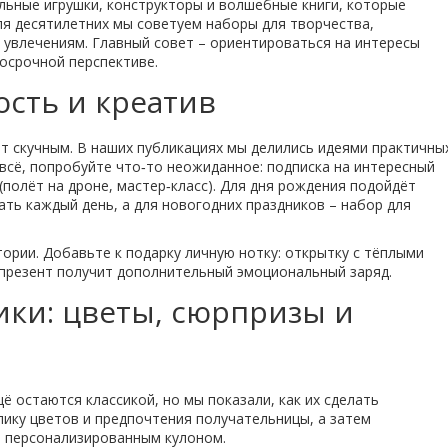
льные игрушки, конструкторы и волшебные книги, которые
я десятилетних мы советуем наборы для творчества,
 увлечениям. Главный совет – ориентироваться на интересы
госрочной перспективе.
ость и креатив
т скучным. В наших публикациях мы делились идеями практичны
ь всё, попробуйте что‑то неожиданное: подписка на интересный
(полёт на дроне, мастер‑класс). Для дня рождения подойдёт
ть каждый день, а для новогодних праздников – набор для
тории. Добавьте к подарку личную нотку: открытку с тёплыми
ш презент получит дополнительный эмоциональный заряд.
ки: цветы, сюрпризы и
ё остаются классикой, но мы показали, как их сделать
ику цветов и предпочтения получательницы, а затем
, персонализированным кулоном.