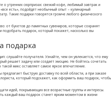
е о утренних сюрпризах: свежий кофе, любимый завтрак и
о «все есть», подойдёт необычный опыт – кулинарный
театр. Такие подарки говорятся громче любого физического
о: от букетов до памятных сувениров, которые сохранят
 и подобрать подарок, который покажет, насколько вы
а подарка
ип: слушайте получателя. Узнайте, чем он увлекается, что ему
орый решает задачу или создаёт эмоцию. Не бойтесь сочетать
 такой микс оставляет самое яркое впечатление.
 предлагает быструю доставку по всей области, а при заказе
лориста, который подскажет, как оформить ваш подарок, чтоб
дцати идей, покрывающих все возрастные группы и интересы.
сть каждый ваш подарок станет ярким моментом в жизни