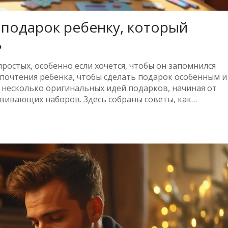
 подарок ребенку, который
ь
простых, особенно если хочется, чтобы он запомнился
почтения ребенка, чтобы сделать подарок особенным и
 несколько оригинальных идей подарков, начиная от
вивающих наборов. Здесь собраны советы, как
кие факторы учитывать при выборе. Узнайте, как
абываемым сюрпризом.