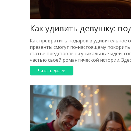
Как удивить девушку: п
Как превратить подарок в удивительное с
презенты смогут по-настоящему покорить 
статье представлены уникальные идеи, сов
частью своей романтической истории. Зде
утонченных и душевных подарков, которы
Читать далее
подарку выразить чувства и быть ярким з