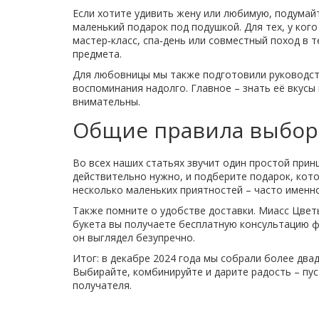
Если хотите удивить жену или любимую, подумайт
маленький подарок под подушкой. Для тех, у ког
мастер‑класс, спа‑день или совместный поход в 
предмета.
Для любовницы мы также подготовили руководств
воспоминания надолго. Главное – знать её вкусы
внимательны.
Общие правила выбор
Во всех наших статьях звучит один простой принц
действительно нужно, и подберите подарок, кот
несколько маленьких приятностей – часто именно
Также помните о удобстве доставки. Миасс Цветы
букета вы получаете бесплатную консультацию ф
он выглядел безупречно.
Итог: в декабре 2024 года мы собрали более два
Выбирайте, комбинируйте и дарите радость – пу
получателя.