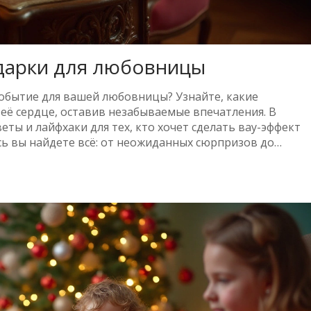
одарки для любовницы
обытие для вашей любовницы? Узнайте, какие
её сердце, оставив незабываемые впечатления. В
еты и лайфхаки для тех, кто хочет сделать вау-эффект
сь вы найдете всё: от неожиданных сюрпризов до
е каждая девушка захочет получить. Позвольте вашему
наком вашей заботы.