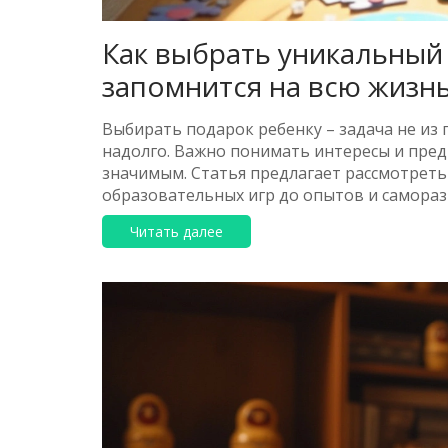
Как выбрать уникальный
запомнится на всю жизн
Выбирать подарок ребенку – задача не из 
надолго. Важно понимать интересы и пред
значимым. Статья предлагает рассмотреть
образовательных игр до опытов и самораз
создавать впечатления через подарки и ка
Читать далее
сделать так, чтобы ваш подарок стал нез