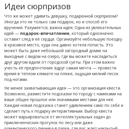
Идеи сюрпризов
Что же может удивить девушку, подаренной сюрпризом?
Иногда это не только сам подарок, но и способ его
вручения. Разумеется, важна идея. Одна из увлекательных
идей —
подарок-впечатление
, который однозначно
оставит след в её сердце. Организуйте небольшую поездку
в красивое место, куда она давно хотела попасть. Это
может быть даже небольшой загородный домик на
выходные с видом на озеро, где вы можете насладиться
друг другом вдали от городской суеты. При этом важно
учесть её предпочтения: вдруг самая мечта — провести
время в теплом климате на пляже, ощущая мелкий песок
под ногами.
Не менее захватывающая идея — это организация квеста.
Возможно, разместите подсказки по городу с намеками на
ваше общее прошлое или значимыми местами для неё.
Каждая новая подсказка станет удивлением само по себе и
сделает путь к подарку интерактивным. Выбор квеста
может варьироваться от интеллектуальных задач до
приключенческих прогулок по лесу или даже
романтического пикника в парке, где вас ждет накрытый