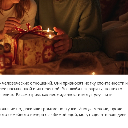
 человеческих отношений. Они привносят нотку спонтанности и
лее насыщенной и интересной. Все любят сюрпризы, но никто
ошениях. Рассмотрим, как неожиданности могут улучшить
ольшие подарки или громкие поступки. Иногда мелочи, вроде
ого семейного вечера с любимой едой, могут сделать ваш день