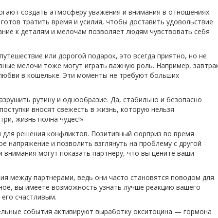
огают создать атмосферу уважения и внимания в отношениях.
 готов тратить время и усилия, чтобы доставить удовольствие
ание к деталям и мелочам позволяет людям чувствовать себя
путешествие или дорогой подарок, это всегда приятно, но не
ные мелочи тоже могут играть важную роль. Например, завтра
 любви в кошельке. Эти моменты не требуют больших
зрушить рутину и однообразие. Да, стабильно и безопасно
поступки вносят свежесть в жизнь, которую нельзя
три, жизнь полна чудес!»
для решения конфликтов. Позитивный сюрприз во время
е напряжение и позволить взглянуть на проблему с другой
и внимания могут показать партнеру, что вы цените ваши
я между партнерами, ведь они часто становятся поводом для
ное, вы имеете возможность узнать лучше реакцию вашего
 его счастливым.
ельные события активируют выработку окситоцина — гормона