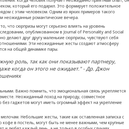
пления. Когда человек получает неожиданно приятный опыт, о
веком, который его подарил. Это формирует положительное
рядом с этим человеком. Одним из ярких примеров такого
ли неожиданные романтические вечера.
то, что сюрпризы могут серьезно влиять на уровень
едовании, опубликованном в Journal of Personality and Social
рно делают друг другу маленькие сюрпризы, чувствуют себя
 отношениями. Эти неожиданные жесты создают атмосферу
тся на общей динамике пары.
ную роль, так как они показывают партнеру,
даже когда он этого не ожидает." - Др. Джон
ношениях
ьными. Важно помнить, что эмоциональная связь укрепляется
 вместе. Неожиданный поход на природу, совместное
р без гаджетов могут иметь огромный эффект на укрепление
мелочам. Небольшие жесты, такие как оставленная записка с
 кофе в постель, могут быть не менее важными, чем крупные
т и любят каждый день, а не только в особых случаях.