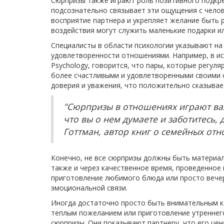
Сюрпризы также играют роль позитивного подкре
подсознательно связывает эти ощущения с чело
восприятие партнера и укрепляет желание быть 
воздействия могут служить маленькие подарки и
Специалисты в области психологии указывают на 
удовлетворенности отношениями. Например, в иссл
Psychology, говорится, что пары, которые регуля
более счастливыми и удовлетворенными своими
доверия и уважения, что положительно сказывае
"Сюрпризы в отношениях играют важ
что вы о нем думаете и заботитесь, 
Готтман, автор книг о семейных от
Конечно, не все сюрпризы должны быть материал
также и через качественное время, проведенное
приготовление любимого блюда или просто вече
эмоциональной связи.
Иногда достаточно просто быть внимательным к 
теплым пожеланием или приготовление утреннего
сюрпризы. Они показывают партнеру, что его ценя