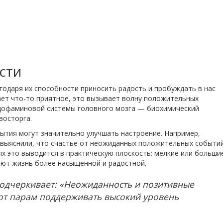
сти
одаря их способности приносить радость и пробуждать в нас
ает что-то приятное, это вызывает волну положительных
м дофаминовой системы головного мозга — биохимический
восторга.
ытия могут значительно улучшать настроение. Например,
 выяснили, что счастье от неожиданных положительных событи
ях это выводится в практическую плоскость: мелкие или больши
ают жизнь более насыщенной и радостной.
подчеркивает: «Неожиданность и позитивные
ют парам поддерживать высокий уровень