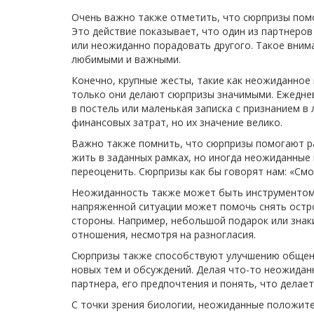
Очень важно также отметить, что сюрпризы пом
Это действие показывает, что один из партнеров
или неожиданно порадовать другого. Такое вним
любимыми и важными.
Конечно, крупные жесты, такие как неожиданное 
только они делают сюрпризы значимыми. Ежеднев
в постель или маленькая записка с признанием в
финансовых затрат, но их значение велико.
Важно также помнить, что сюрпризы помогают ра
жить в заданных рамках, но иногда неожиданные 
переоценить. Сюрпризы как бы говорят нам: «Смо
Неожиданность также может быть инструментом 
напряженной ситуации может помочь снять остро
стороны. Например, небольшой подарок или знак
отношения, несмотря на разногласия.
Сюрпризы также способствуют улучшению общени
новых тем и обсуждений. Делая что-то неожидан
партнера, его предпочтения и понять, что делает
С точки зрения биологии, неожиданные положит