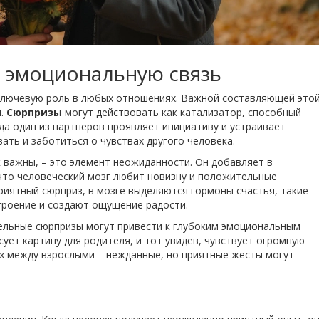
 эмоциональную связь
ключевую роль в любых отношениях. Важной составляющей это
я.
Сюрпризы
могут действовать как катализатор, способный
гда один из партнеров проявляет инициативу и устраивает
ать и заботиться о чувствах другого человека.
 важны, – это элемент неожиданности. Он добавляет в
что человеческий мозг любит новизну и положительные
риятный сюрприз, в мозге выделяются гормоны счастья, такие
троение и создают ощущение радости.
ельные сюрпризы могут привести к глубоким эмоциональным
сует картину для родителя, и тот увидев, чувствует огромную
ях между взрослыми – нежданные, но приятные жесты могут