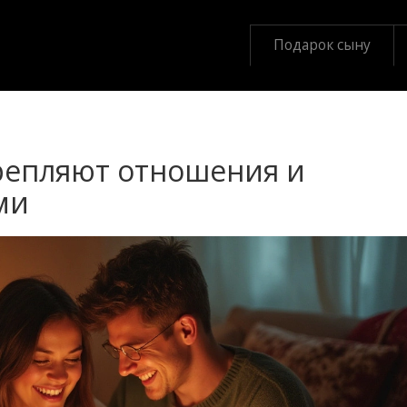
Подарок сыну
репляют отношения и
ми