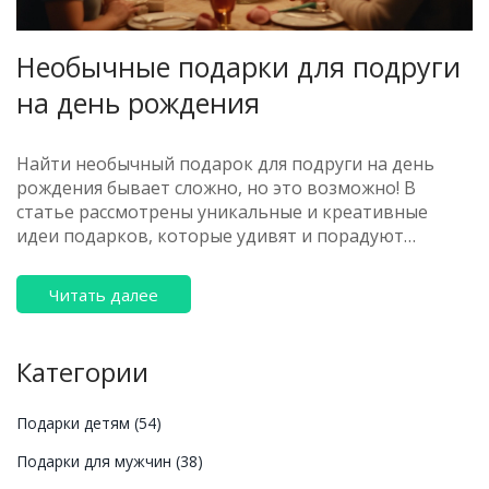
Необычные подарки для подруги
на день рождения
Найти необычный подарок для подруги на день
рождения бывает сложно, но это возможно! В
статье рассмотрены уникальные и креативные
идеи подарков, которые удивят и порадуют
именинницу. Узнаете, как выбрать идеальный
подарок, сделать его персонализированным, а
Читать далее
также вдохновитесь интересными и практичными
советами по организации праздничного сюрприза.
Категории
Подарки детям
(54)
Подарки для мужчин
(38)