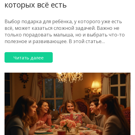
которых всё есть
Выбор подарка для ребёнка, у которого уже есть
всё, может казаться сложной задачей. Важно не
только порадовать малыша, но и выбрать что-то
полезное и развивающее. В этой статье
рассмотрим лучшие идеи подарков, которые
удивят ребёнка и принесут ему радость.
Читать далее