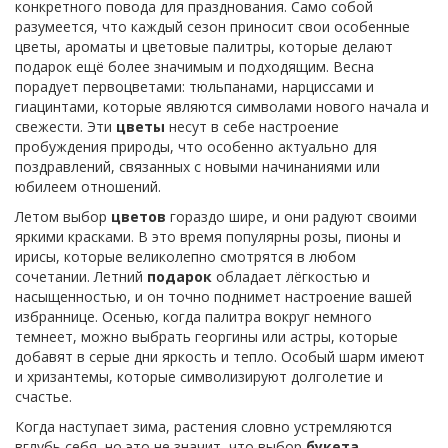
конкретного повода для празднования. Само собой
разумеется, что каждый сезон приносит свои особенные
цветы, ароматы и цветовые палитры, которые делают
подарок ещё более значимым и подходящим. Весна
порадует первоцветами: тюльпанами, нарциссами и
гиацинтами, которые являются символами нового начала и
свежести. Эти
цветы
несут в себе настроение
пробуждения природы, что особенно актуально для
поздравлений, связанных с новыми начинаниями или
юбилеем отношений.
Летом выбор
цветов
гораздо шире, и они радуют своими
яркими красками. В это время популярны розы, пионы и
ирисы, которые великолепно смотрятся в любом
сочетании. Летний
подарок
обладает лёгкостью и
насыщенностью, и он точно поднимет настроение вашей
избраннице. Осенью, когда палитра вокруг немного
темнеет, можно выбрать георгины или астры, которые
добавят в серые дни яркость и тепло. Особый шарм имеют
и хризантемы, которые символизируют долголетие и
счастье.
Когда наступает зима, растения словно устремляются
вглубь себя, но это не значит, что выбор
букета