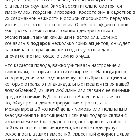
становится скучным. Зимой восхитительно смотрятся
амариллисы, гардении и гвоздики. Красота зимних цветков в
их сдержанной нежности и особой способности передать
уют и тепло вашего отношения. Особенно эффектно они
смотрятся в сочетании с зимними декоративными
элементами, такими как шишки и ветви ели. Если же
добавить в
подарок
несколько ярких акцентов, он будет
напоминать о праздниках и создать у вашей дамы
впечатление настоящего зимнего чуда.
Что касается повода, важно учитывать настроение и
символизм, который вы хотите выразить. На
подарок
к
дню рождения или годовщине лучше выбрать те
цветы
,
которые отражают индивидуальные предпочтения вашей
возлюбленной, их цвет любимым или связан с её личными
предпочтениями. В День святого Валентина отлично
подойдут розы, демонстрирующие страсть, а на
Международный женский день - мимозы или тюльпаны в
знак уважения и восхищения. Если ваш подарок связан с
извинением или благодарностью, постарайтесь выбрать
нейтральные и нежные
цветы
, которые подчеркнут
искренность ваших намерений. Известный флорист Эльза