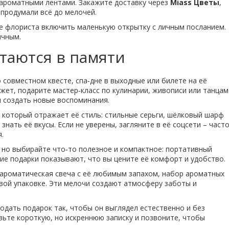
с ароматными лентами. Закажите доставку через
Miass Цветы
,
 продумали всё до мелочей.
е флориста включить маленькую открытку с личным посланием.
ичным.
стаются в памяти
совместном квесте, спа‑дне в выходные или билете на её
жет, подарите мастер‑класс по кулинарии, живописи или танцам
и создать новые воспоминания.
, который отражает её стиль: стильные серьги, шёлковый шарф
знать её вкусы. Если не уверены, загляните в её соцсети – част
.
но выбирайте что‑то полезное и компактное: портативный
кие подарки показывают, что вы цените её комфорт и удобство.
: ароматическая свеча с её любимым запахом, набор ароматных
вой упаковке. Эти мелочи создают атмосферу заботы и
одать подарок так, чтобы он выглядел естественно и без
авьте короткую, но искреннюю записку и позвоните, чтобы