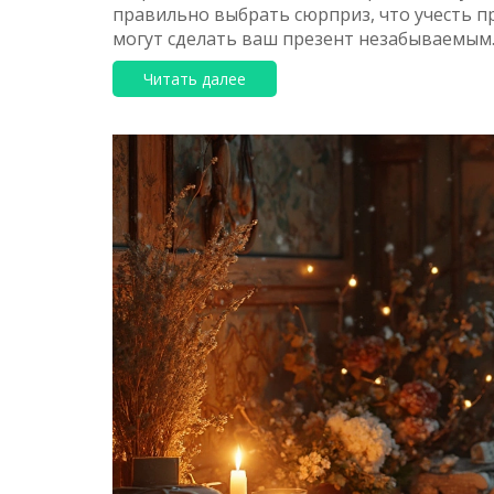
правильно выбрать сюрприз, что учесть п
могут сделать ваш презент незабываемым.
свою вторую половинку.
Читать далее