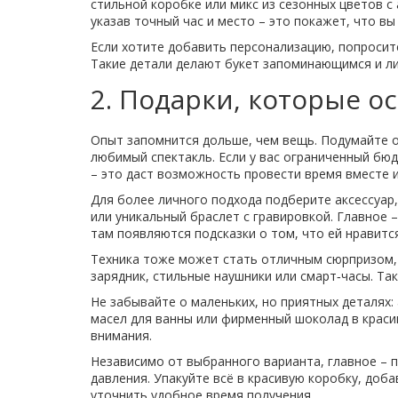
стильной коробке или микс из сезонных цветов 
указав точный час и место – это покажет, что вы
Если хотите добавить персонализацию, попросит
Такие детали делают букет запоминающимся и л
2. Подарки, которые о
Опыт запомнится дольше, чем вещь. Подумайте о 
любимый спектакль. Если у вас ограниченный бюд
– это даст возможность провести время вместе 
Для более личного подхода подберите аксессуар
или уникальный браслет с гравировкой. Главное – 
там появляются подсказки о том, что ей нравится
Техника тоже может стать отличным сюрпризом, 
зарядник, стильные наушники или смарт‑часы. Та
Не забывайте о маленьких, но приятных деталях
масел для ванны или фирменный шоколад в краси
внимания.
Независимо от выбранного варианта, главное – п
давления. Упакуйте всё в красивую коробку, доб
уточнить удобное время получения.