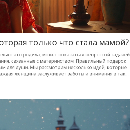
оторая только что стала мамой?
лько что родила, может показаться непростой задачей
ания, связанные с материнством. Правильный подарок
ым для души. Мы рассмотрим несколько идей, которые
аждая женщина заслуживает заботы и внимания в тако