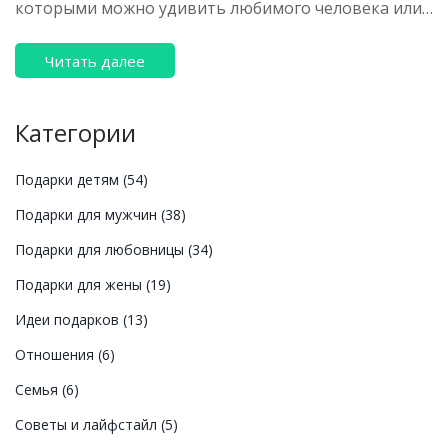
которыми можно удивить любимого человека или
друга. Ведь дарить всегда хочется что-то особенное
и запоминающееся.
Читать далее
Категории
Подарки детям
(54)
Подарки для мужчин
(38)
Подарки для любовницы
(34)
Подарки для жены
(19)
Идеи подарков
(13)
Отношения
(6)
Семья
(6)
Советы и лайфстайл
(5)