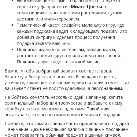
Необычные цветы: вместо классического букета
спросите у флористов из
Миасс Цветы
о
композициях с экзотическими растениями, сухими
цветами или мини‑террарием.
Тематический квест: создайте маленькую игру, где
каждый подсказка ведёт к следующему подарку. Это
добавит интригу и сделает процесс получения
подарка захватывающим.
Подписка: журнал по интересам, онлайн‑курсы,
доставка свежих фруктов или ароматных свечей.
Подписка дарит радость каждый месяц.
Важно, чтобы выбранный вариант соответствовал
бюджету и был реально полезен. Если дарите цветы,
уточните, какие цвета и запахи нравятся получателю – так
ваш букет станет не просто красивым, а персональным.
Не бойтесь сочетать несколько идей. Например, купите
оригинальный набор для творчества и добавьте к нему
коробку с эксклюзивными сладостями. Такой микс
показывает, что вы вложили время и мысли в подарок.
Помните, что самая главная часть оригинального подарка
– внимание. Даже небольшая записка с личным посланием
может превратить обычный предмет в ценный символ.