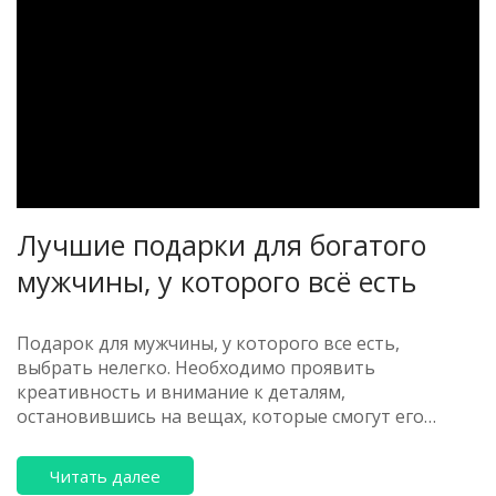
подарок незабываемым.
Лучшие подарки для богатого
мужчины, у которого всё есть
Подарок для мужчины, у которого все есть,
выбрать нелегко. Необходимо проявить
креативность и внимание к деталям,
остановившись на вещах, которые смогут его
удивить. Это могут быть необычные впечатления,
редкие предметы искусства или
Читать далее
высокотехнологичные гаджеты. Главное – делать