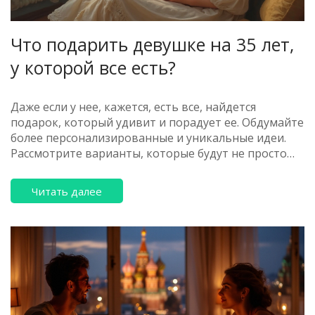
Что подарить девушке на 35 лет,
у которой все есть?
Даже если у нее, кажется, есть все, найдется
подарок, который удивит и порадует ее. Обдумайте
более персонализированные и уникальные идеи.
Рассмотрите варианты, которые будут не просто
вещью, а впечатлением или эмоцией. В статье
предложены несколько свежих и нестандартных
Читать далее
идей, которые подскажут, как выбрать идеальный
подарок девушке на 35-летие.