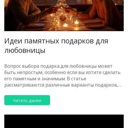
Идеи памятных подарков для
любовницы
Вопрос выбора подарка для любовницы может
быть непростым, особенно если вы хотите сделать
его памятным и значимым. В статье
рассматриваются различные варианты подарков,
которые помогут подчеркнуть ваши чувства. От
авторских украшений и впечатляющих
Читать далее
мероприятий до уникальных сувениров — здесь вы
найдете решения на любой вкус. Также вы узнаете
о важности индивидуального подхода и
креативности в этом вопросе, что сделает ваш