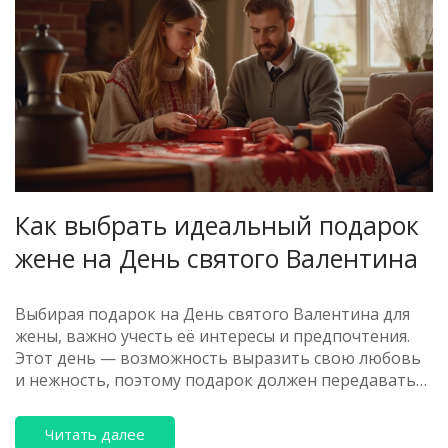
Как выбрать идеальный подарок
жене на День святого Валентина
Выбирая подарок на День святого Валентина для
жены, важно учесть её интересы и предпочтения.
Этот день — возможность выразить свою любовь
и нежность, поэтому подарок должен передавать
ваши чувства. В статье будут рассмотрены
полезные советы и идеи, которые помогут сделать
Читать далее
правильный выбор и удивить вашу любимую. Мы