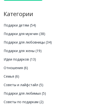
также расскажем о современных тенденциях
подарков и как превратить обычный день в
Категории
настоящий праздник.
Подарки детям
(54)
Подарки для мужчин
(38)
Подарки для любовницы
(34)
Подарки для жены
(19)
Идеи подарков
(13)
Отношения
(6)
Семья
(6)
Советы и лайфстайл
(5)
Подарки для любимых
(5)
Советы по подаркам
(2)