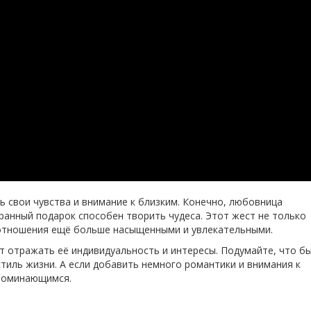
ь свои чувства и внимание к близким. Конечно, любовница
ранный подарок способен творить чудеса. Этот жест не только
ь отношения ещё больше насыщенными и увлекательными.
т отражать её индивидуальность и интересы. Подумайте, что б
стиль жизни. А если добавить немного романтики и внимания к
апоминающимся.