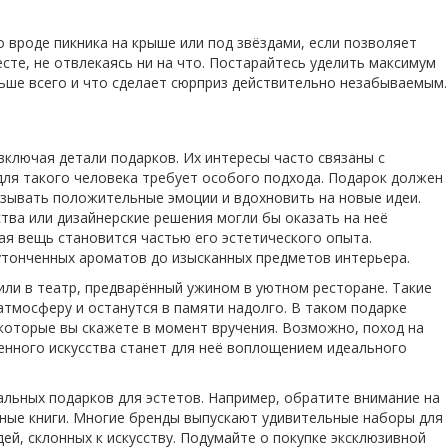
вроде пикника на крыше или под звёздами, если позволяет
сте, не отвлекаясь ни на что. Постарайтесь уделить максимум
ьше всего и что сделает сюрприз действительно незабываемым.
включая детали подарков. Их интересы часто связаны с
для такого человека требует особого подхода. Подарок должен
вызывать положительные эмоции и вдохновить на новые идеи.
тва или дизайнерские решения могли бы оказать на неё
ая вещь становится частью его эстетического опыта.
утонченных ароматов до изысканных предметов интерьера.
или в театр, предварённый ужином в уютном ресторане. Такие
тмосферу и останутся в памяти надолго. В таком подарке
 которые вы скажете в момент вручения. Возможно, поход на
менного искусства станет для неё воплощением идеального
льных подарков для эстетов. Например, обратите внимание на
ные книги. Многие бренды выпускают удивительные наборы для
ей, склонных к искусству. Подумайте о покупке эксклюзивной