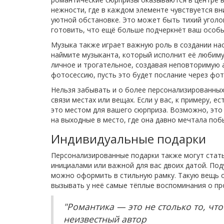
нежности, где в каждом элементе чувствуется вн
уютной обстановке. Это может быть тихий уголо
готовить, что ещё больше подчеркнёт ваш особы
Музыка также играет важную роль в создании на
наймите музыканта, который исполнит её любиму
личное и трогательное, создавая неповторимую 
фотосессию, пусть это будет послание через фот
Нельзя забывать и о более персонализированных
связи местах или вещах. Если у вас, к примеру, е
это местом для вашего сюрприза. Возможно, это
на выходные в место, где она давно мечтала поб
Индивидуальные подарки
Персонализированные подарки также могут стать
инициалами или важной для вас двоих датой. По
можно оформить в стильную рамку. Такую вещь о
вызывать у неё самые тёплые воспоминания о п
"Романтика — это не столько то, что
неизвестный автор