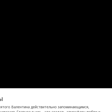
ы
святого Валентина действительно запоминающимся,
нимания. Главное в них – это создать атмосферу любви и