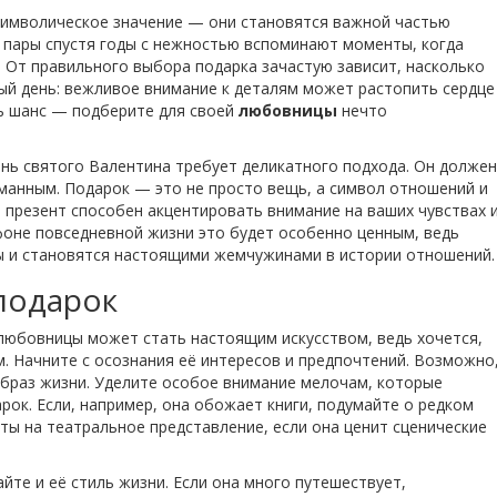
символическое значение — они становятся важной частью
 пары спустя годы с нежностью вспоминают моменты, когда
 От правильного выбора подарка зачастую зависит, насколько
й день: вежливое внимание к деталям может растопить сердце
ть шанс — подберите для своей
любовницы
нечто
нь святого Валентина требует деликатного подхода. Он должен
уманным. Подарок — это не просто вещь, а символ отношений и
 презент способен акцентировать внимание на ваших чувствах 
оне повседневной жизни это будет особенно ценным, ведь
ды и становятся настоящими жемчужинами в истории отношений.
подарок
любовницы может стать настоящим искусством, ведь хочется,
. Начните с осознания её интересов и предпочтений. Возможно
образ жизни. Уделите особое внимание мелочам, которые
ок. Если, например, она обожает книги, подумайте о редком
ты на театральное представление, если она ценит сценические
айте и её стиль жизни. Если она много путешествует,