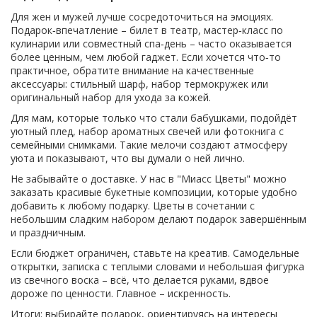
Для жен и мужей лучше сосредоточиться на эмоциях.
Подарок‑впечатление – билет в театр, мастер‑класс по
кулинарии или совместный спа‑день – часто оказывается
более ценным, чем любой гаджет. Если хочется что‑то
практичное, обратите внимание на качественные
аксессуары: стильный шарф, набор термокружек или
оригинальный набор для ухода за кожей.
Для мам, которые только что стали бабушками, подойдёт
уютный плед, набор ароматных свечей или фотокнига с
семейными снимками. Такие мелочи создают атмосферу
уюта и показывают, что вы думали о ней лично.
Не забывайте о доставке. У нас в "Миасс Цветы" можно
заказать красивые букетные композиции, которые удобно
добавить к любому подарку. Цветы в сочетании с
небольшим сладким набором делают подарок завершённым
и праздничным.
Если бюджет ограничен, ставьте на креатив. Самодельные
открытки, записка с теплыми словами и небольшая фигурка
из свечного воска – всё, что делается руками, вдвое
дороже по ценности. Главное – искренность.
Итоги: выбирайте подарок, ориентируясь на интересы