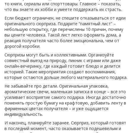
то книги, сериалы или спорттовары. Главное – показать,
что вы знаете их хобби и умеете поддержать их страсть.
Если бюджет ограничен, не спешите отказываться от идеи
оригинального сюрприза. Подарите “памятный лист” –
небольшую открытку, где перечислены 10 причин, почему
вы цените человека. Такой лист легко оформить дома, а
реакция получателя часто более эмоциональна, чем от
дорогой коробки.
Сюрпризы могут быть и коллективными. Организуйте
совместный выезд на природу, пикник с играми или даже
онлайн‑вечеринку, где каждый готовит блюдо и делится
историей. Такие мероприятия создают воспоминания,
которые остаются дольше любого материального подарка.
Не забывайте про детали. Оригинальная упаковка,
ароматические свечи, маленькая записка в конце – всё это
усиливает восприятие самого подарка. Иногда достаточно
поменять простую бумагу на крафтовую, добавить ленту в
фирменных цветах получателя – и уже ощущается
индивидуальность.
И наконец, планируйте заранее. Сюрприз, который готовят
в последний момент, часто оказывается подешевелым и