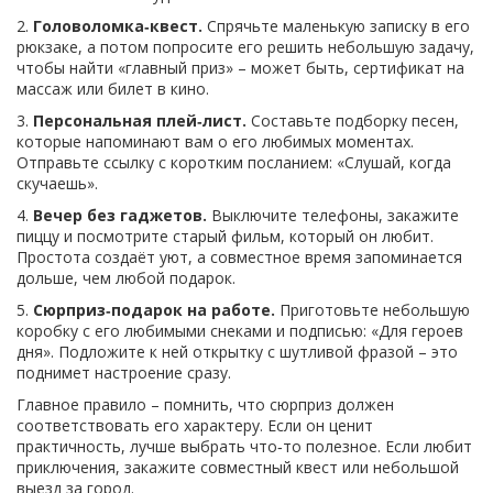
2.
Головоломка‑квест.
Спрячьте маленькую записку в его
рюкзаке, а потом попросите его решить небольшую задачу,
чтобы найти «главный приз» – может быть, сертификат на
массаж или билет в кино.
3.
Персональная плей‑лист.
Составьте подборку песен,
которые напоминают вам о его любимых моментах.
Отправьте ссылку с коротким посланием: «Слушай, когда
скучаешь».
4.
Вечер без гаджетов.
Выключите телефоны, закажите
пиццу и посмотрите старый фильм, который он любит.
Простота создаёт уют, а совместное время запоминается
дольше, чем любой подарок.
5.
Сюрприз‑подарок на работе.
Приготовьте небольшую
коробку с его любимыми снеками и подписью: «Для героев
дня». Подложите к ней открытку с шутливой фразой – это
поднимет настроение сразу.
Главное правило – помнить, что сюрприз должен
соответствовать его характеру. Если он ценит
практичность, лучше выбрать что‑то полезное. Если любит
приключения, закажите совместный квест или небольшой
выезд за город.