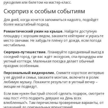
рукоделия или билетом на мастер‑класс.
Сюрприз к особым событиям
Для дней, когда хочется запомниться надолго, подойдёт
более масштабный подход.
Романтический ужин на крыше.
Найдите доступную
площадку с хорошим видом, закажите кейтеринг и украсьте
место свечами. Не забудьте плёнку от дождя, если погода
нестабильна.
Сюрприз‑путешествие.
Планируйте однодневный выезд в
соседний город, где вас ждёт экскурсия, спа‑процедуры или
уютный коттедж. Маленькая поездка делает обычный
праздник особенным.
Персональный видеоролик.
Снимите короткое интервью
у её друзей и семьи, закажите монтаж, включите в ролик
любимую музыку. Покажите результат в уютный вечер –
эмоции не подведут.
Если вам нужен быстрый способ сделать подарок, смотрите
наш пост «Что подарить девушке на День всех
влюбленных?». Там перечислены проверенные варианты, от
украшений до оригинальных впечатлений.