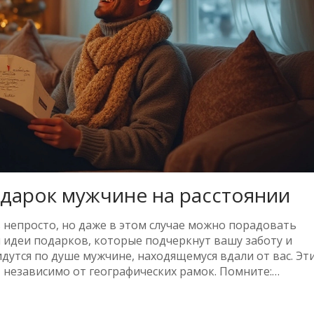
одарок мужчине на расстоянии
 непросто, но даже в этом случае можно порадовать
 идеи подарков, которые подчеркнут вашу заботу и
дутся по душе мужчине, находящемуся вдали от вас. Эт
 независимо от географических рамок. Помните:
ердце и укрепляют отношения.