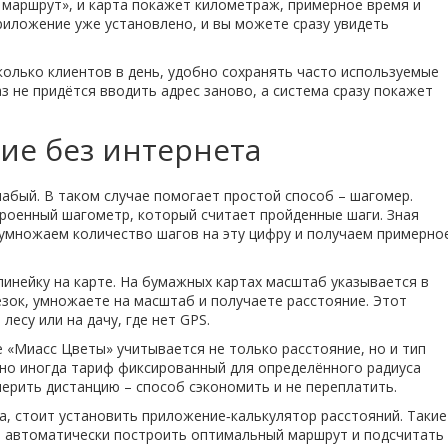
маршрут», и карта покажет километраж, примерное время и
риложение уже установлено, и вы можете сразу увидеть
олько клиентов в день, удобно сохранять часто используемые
з не придётся вводить адрес заново, а система сразу покажет
ие без интернета
лабый. В таком случае помогает простой способ – шагомер.
оенный шагометр, который считает пройденные шаги. Зная
, умножаем количество шагов на эту цифру и получаем примерно
линейку на карте. На бумажных картах масштаб указывается в
резок, умножаете на масштаб и получаете расстояние. Этот
лесу или на дачу, где нет GPS.
 «Миасс Цветы» учитывается не только расстояние, но и тип
 но иногда тариф фиксированный для определённого радиуса
мерить дистанцию – способ сэкономить и не переплатить.
а, стоит установить приложение‑калькулятор расстояний. Такие
, автоматически построить оптимальный маршрут и подсчитать