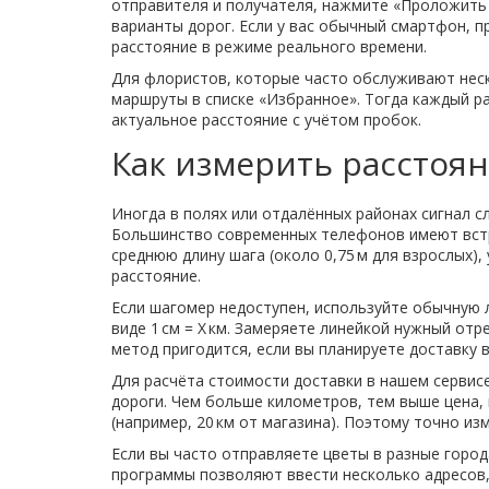
отправителя и получателя, нажмите «Проложить 
варианты дорог. Если у вас обычный смартфон, п
расстояние в режиме реального времени.
Для флористов, которые часто обслуживают неск
маршруты в списке «Избранное». Тогда каждый ра
актуальное расстояние с учётом пробок.
Как измерить расстоян
Иногда в полях или отдалённых районах сигнал с
Большинство современных телефонов имеют встр
среднюю длину шага (около 0,75 м для взрослых)
расстояние.
Если шагомер недоступен, используйте обычную 
виде 1 см = X км. Замеряете линейкой нужный от
метод пригодится, если вы планируете доставку в 
Для расчёта стоимости доставки в нашем сервисе
дороги. Чем больше километров, тем выше цена,
(например, 20 км от магазина). Поэтому точно из
Если вы часто отправляете цветы в разные город
программы позволяют ввести несколько адресов