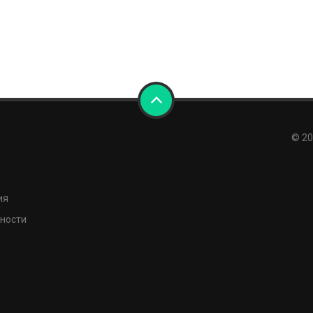
© 20
ия
ности