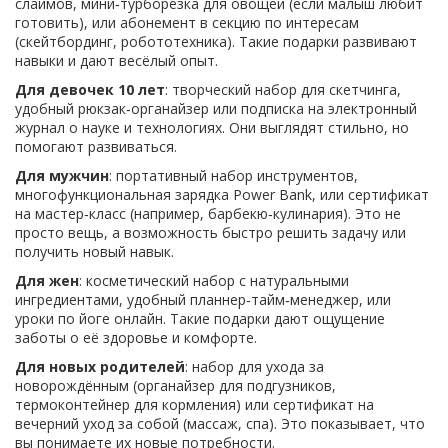
слаймов, мини‑турборезка для овощей (если малыш любит
готовить), или абонемент в секцию по интересам
(скейтбординг, робототехника). Такие подарки развивают
навыки и дают весёлый опыт.
Для девочек 10 лет
: творческий набор для скетчинга,
удобный рюкзак‑органайзер или подписка на электронный
журнал о науке и технологиях. Они выглядят стильно, но
помогают развиваться.
Для мужчин
: портативный набор инструментов,
многофункциональная зарядка Power Bank, или сертификат
на мастер‑класс (например, барбекю‑кулинария). Это не
просто вещь, а возможность быстро решить задачу или
получить новый навык.
Для жен
: косметический набор с натуральными
ингредиентами, удобный планнер‑тайм‑менеджер, или
уроки по йоге онлайн. Такие подарки дают ощущение
заботы о её здоровье и комфорте.
Для новых родителей
: набор для ухода за
новорождённым (органайзер для подгузников,
термоконтейнер для кормления) или сертификат на
вечерний уход за собой (массаж, спа). Это показывает, что
вы понимаете их новые потребности.