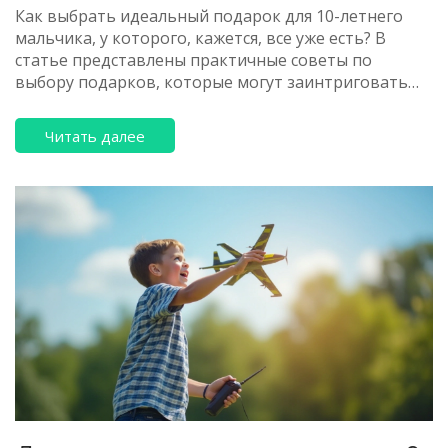
Как выбрать идеальный подарок для 10-летнего
мальчика, у которого, кажется, все уже есть? В
статье представлены практичные советы по
выбору подарков, которые могут заинтриговать
ребенка, удивить его или способствовать развитию
новых навыков. Советы охватывают самые разные
Читать далее
интересы, от гаджетов до увлекательных занятий,
чтобы как можно лучше угадать с подарком. В
результате прочтения, вы получите идеи, которые
наверняка вызовут восторг и станут
незабываемыми для вашего мальчика. Подарите
малышу нечто особенное, что останется в памяти
надолго.