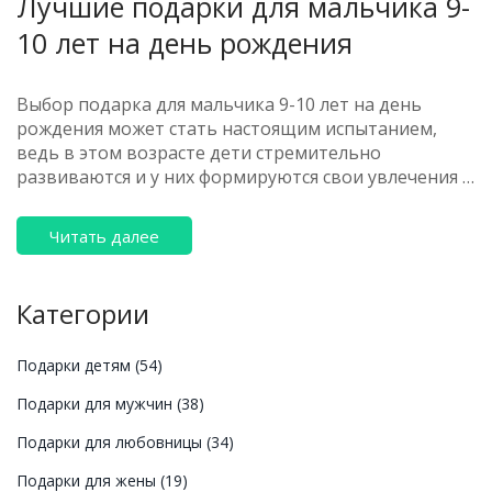
Лучшие подарки для мальчика 9-
10 лет на день рождения
Выбор подарка для мальчика 9-10 лет на день
рождения может стать настоящим испытанием,
ведь в этом возрасте дети стремительно
развиваются и у них формируются свои увлечения и
интересы. Для того чтобы подарок действительно
порадовал именинника, стоит учитывать его хобби,
Читать далее
характер и предпочтения. Рассмотрим различные
варианты для активных и увлеченных, творческих и
любознательных, а также универсальные подарки,
Категории
которые подойдут большинству мальчиков. В
статье также будут приведены примеры и советы,
Подарки детям
(54)
как выбрать подарок, чтобы он стал
незабываемым.
Подарки для мужчин
(38)
Подарки для любовницы
(34)
Подарки для жены
(19)