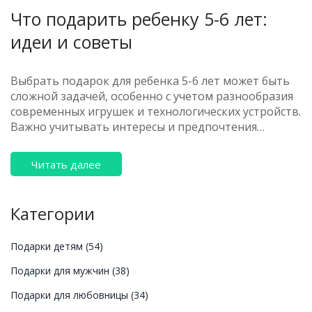
Что подарить ребенку 5-6 лет:
идеи и советы
Выбрать подарок для ребенка 5-6 лет может быть
сложной задачей, особенно с учетом разнообразия
современных игрушек и технологических устройств.
Важно учитывать интересы и предпочтения
ребенка, а также обратить внимание на игрушки,
развивающие навыки и воображение.
Читать далее
Современные родители часто выбирают подарки,
поощряющие активности на свежем воздухе,
творчество или STEM-навыки. Эта статья
Категории
предлагает оригинальные идеи и полезные советы,
как найти подходящий подарок для ребенка этого
Подарки детям
(54)
возраста.
Подарки для мужчин
(38)
Подарки для любовницы
(34)