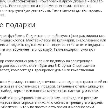
м, Bluetooth‑колонка, Power‑bank в ярком дизайне – всё это
день. Если подросток интересуется играми, проверьте,
 или виртуальную реальность. Такие мелочи делают процесс
ий.
е подарки
ная футболка. Подписка на онлайн‑курсы (программирование,
лишних хлопот. Мастер‑классы по кулинарии, скалолазанию или
ию и получить крутые фото в соцсетях. Если хотите подарить
ппы или абонемент в спортклуб. Такие подарки помогают
.
бор современных романов или подписку на электронную
р для рисования, скетч‑буки или 3‑D‑ручка. Спортсменам
аслет, комплект для тренировок дома или качественная
асто формирует свою идентичность, а подарок, отражающий ег
он живёт в онлайн‑мире, подарки, связанные с геймификацией,
й набор, термос или палатка могут стать настоящим хитом.
пайте «популярное» только потому, что видели в рекламе.
ьзоваться: спросите тихо, что сейчас в тренде у его друзей.
 убедитесь, что у подростка есть время и желание этим