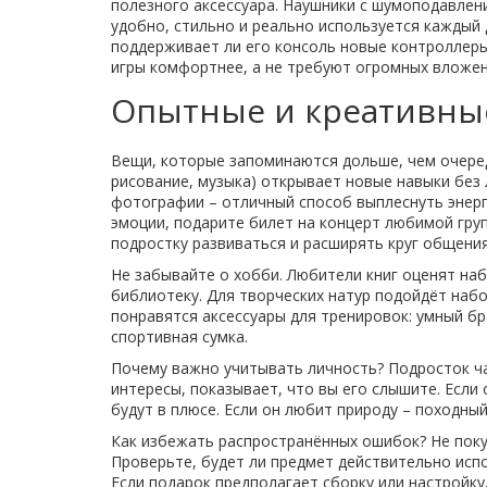
полезного аксессуара. Наушники с шумоподавление
удобно, стильно и реально используется каждый 
поддерживает ли его консоль новые контроллеры
игры комфортнее, а не требуют огромных вложен
Опытные и креативны
Вещи, которые запоминаются дольше, чем очеред
рисование, музыка) открывает новые навыки без 
фотографии – отличный способ выплеснуть энерг
эмоции, подарите билет на концерт любимой гру
подростку развиваться и расширять круг общения
Не забывайте о хобби. Любители книг оценят на
библиотеку. Для творческих натур подойдёт набо
понравятся аксессуары для тренировок: умный бр
спортивная сумка.
Почему важно учитывать личность? Подросток ч
интересы, показывает, что вы его слышите. Если 
будут в плюсе. Если он любит природу – походны
Как избежать распространённых ошибок? Не поку
Проверьте, будет ли предмет действительно испол
Если подарок предполагает сборку или настройку,