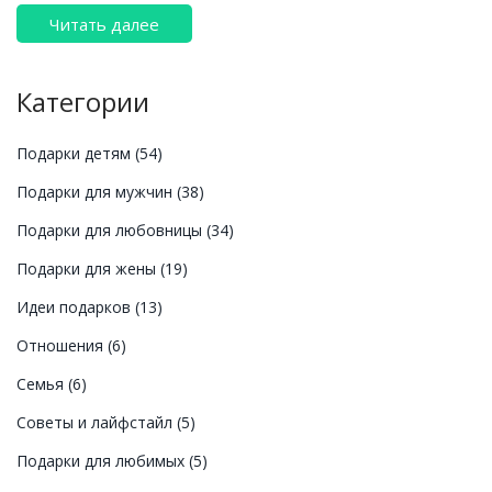
создать уникальные моменты. Независимо от
Читать далее
характера и интересов вашей жены, вы сможете
найти подходящий подарок, который придется ей
по душе. От классических и проверенных временем
Категории
вариантов до современных трендов, статья
предлагает множество вариантов, чтобы сделать
Подарки детям
(54)
ваш выбор легким и взвешенным.
Подарки для мужчин
(38)
Подарки для любовницы
(34)
Подарки для жены
(19)
Идеи подарков
(13)
Отношения
(6)
Семья
(6)
Советы и лайфстайл
(5)
Подарки для любимых
(5)