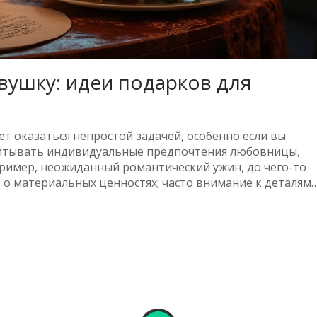
вушку: идеи подарков для
 оказаться непростой задачей, особенно если вы
читывать индивидуальные предпочтения любовницы,
апример, неожиданный романтический ужин, до чего-то
о о материальных ценностях; часто внимание к деталям
ед в сердце. В статье разберемся, какие сюрпризы
выразить свои чувства.