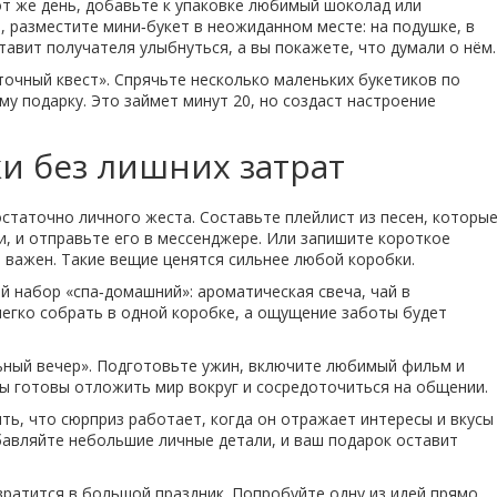
от же день, добавьте к упаковке любимый шоколад или
, разместите мини‑букет в неожиданном месте: на подушке, в
ставит получателя улыбнуться, а вы покажете, что думали о нём.
точный квест». Спрячьте несколько маленьких букетиков по
му подарку. Это займет минут 20, но создаст настроение
и без лишних затрат
статочно личного жеста. Составьте плейлист из песен, которы
 и отправьте его в мессенджере. Или запишите короткое
м важен. Такие вещие ценятся сильнее любой коробки.
й набор «спа‑домашний»: ароматическая свеча, чай в
 легко собрать в одной коробке, а ощущение заботы будет
ьный вечер». Подготовьте ужин, включите любимый фильм и
вы готовы отложить мир вокруг и сосредоточиться на общении.
ть, что сюрприз работает, когда он отражает интересы и вкусы
бавляйте небольшие личные детали, и ваш подарок оставит
вратится в большой праздник. Попробуйте одну из идей прямо