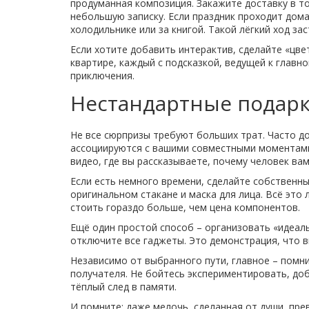
продуманная композиция. Закажите доставку в т
небольшую записку. Если праздник проходит дома
холодильнике или за книгой. Такой лёгкий ход за
Если хотите добавить интерактив, сделайте «цве
квартире, каждый с подсказкой, ведущей к главно
приключения.
Нестандартные подарк
Не все сюрпризы требуют больших трат. Часто до
ассоциируются с вашими совместными моментами,
видео, где вы рассказываете, почему человек ва
Если есть немного времени, сделайте собственны
оригинальном стакане и маска для лица. Всё это
стоить гораздо больше, чем цена компонентов.
Ещё один простой способ – организовать «идеал
отключите все гаджеты. Это демонстрация, что 
Независимо от выбранного пути, главное – помни
получателя. Не бойтесь экспериментировать, до
тёплый след в памяти.
И помните: даже мелочь, сделанная от души, пре