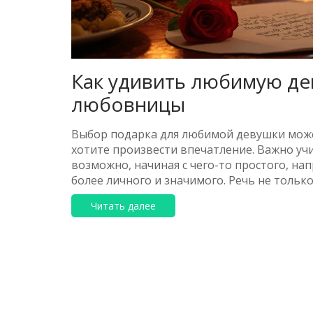
Как удивить любимую де
любовницы
Выбор подарка для любимой девушки может
хотите произвести впечатление. Важно у
возможно, начиная с чего-то простого, н
более личного и значимого. Речь не тольк
и искренность оставляют самый сильный сл
Читать далее
могут вызвать у девушки улыбку и помочь 