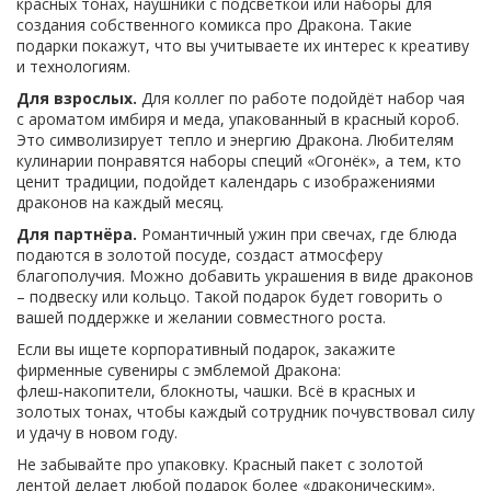
красных тонах, наушники с подсветкой или наборы для
создания собственного комикса про Дракона. Такие
подарки покажут, что вы учитываете их интерес к креативу
и технологиям.
Для взрослых.
Для коллег по работе подойдёт набор чая
с ароматом имбиря и меда, упакованный в красный короб.
Это символизирует тепло и энергию Дракона. Любителям
кулинарии понравятся наборы специй «Огонёк», а тем, кто
ценит традиции, подойдет календарь с изображениями
драконов на каждый месяц.
Для партнёра.
Романтичный ужин при свечах, где блюда
подаются в золотой посуде, создаст атмосферу
благополучия. Можно добавить украшения в виде драконов
– подвеску или кольцо. Такой подарок будет говорить о
вашей поддержке и желании совместного роста.
Если вы ищете корпоративный подарок, закажите
фирменные сувениры с эмблемой Дракона:
флеш‑накопители, блокноты, чашки. Всё в красных и
золотых тонах, чтобы каждый сотрудник почувствовал силу
и удачу в новом году.
Не забывайте про упаковку. Красный пакет с золотой
лентой делает любой подарок более «драконическим».