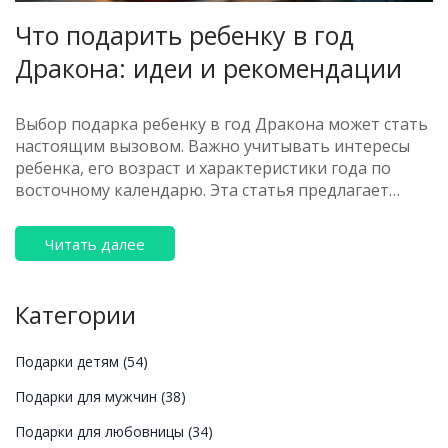
Что подарить ребенку в год
Дракона: идеи и рекомендации
Выбор подарка ребенку в год Дракона может стать
настоящим вызовом. Важно учитывать интересы
ребенка, его возраст и характеристики года по
восточному календарю. Эта статья предлагает
разнообразные идеи, интересные факты и
полезные советы, которые помогут родителям и
Читать далее
близким выбрать идеальный подарок для ребенка
в этот особенный год.
Категории
Подарки детям
(54)
Подарки для мужчин
(38)
Подарки для любовницы
(34)