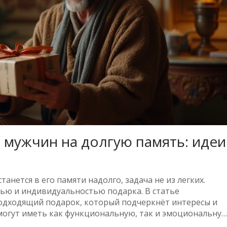
 мужчин на долгую память: идеи
нется в его памяти надолго, задача не из легких.
тью и индивидуальностью подарка. В статье
подходящий подарок, который подчеркнёт интересы и
могут иметь как функциональную, так и эмоциональну
споминания и положительные эмоции.