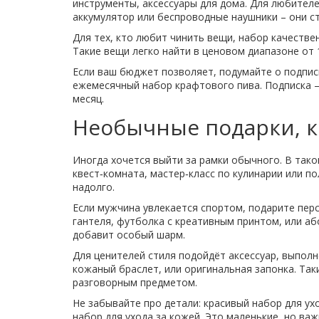
инструменты, аксессуары для дома. Для любител
аккумулятор или беспроводные наушники – они ст
Для тех, кто любит чинить вещи, набор качестве
Такие вещи легко найти в ценовом диапазоне от 1
Если ваш бюджет позволяет, подумайте о подписк
ежемесячный набор крафтового пива. Подписка –
месяц.
Необычные подарки, к
Иногда хочется выйти за рамки обычного. В таком
квест‑комната, мастер‑класс по кулинарии или п
надолго.
Если мужчина увлекается спортом, подарите пе
гантеля, футболка с креативным принтом, или аб
добавит особый шарм.
Для ценителей стиля подойдёт аксессуар, выполн
кожаный браслет, или оригинальная запонка. Та
разговорным предметом.
Не забывайте про детали: красивый набор для у
набор для ухода за кожей. Это маленькие, но в