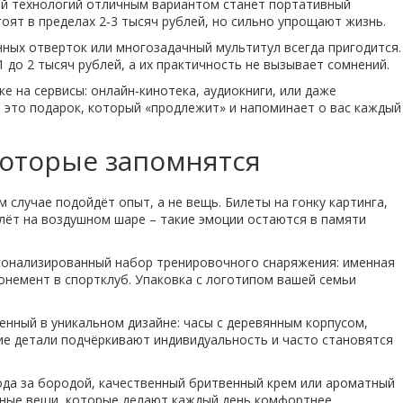
ей технологий отличным вариантом станет портативный
оят в пределах 2‑3 тысяч рублей, но сильно упрощают жизнь.
нных отверток или многозадачный мультитул всегда пригодится.
 до 2 тысяч рублей, а их практичность не вызывает сомнений.
е на сервисы: онлайн‑кинотека, аудиокниги, или даже
 это подарок, который «продлежит» и напоминает о вас каждый
оторые запомнятся
 случае подойдёт опыт, а не вещь. Билеты на гонку картинга,
олёт на воздушном шаре – такие эмоции остаются в памяти
рсонализированный набор тренировочного снаряжения: именная
онемент в спортклуб. Упаковка с логотипом вашей семьи
енный в уникальном дизайне: часы с деревянным корпусом,
кие детали подчёркивают индивидуальность и часто становятся
хода за бородой, качественный бритвенный крем или ароматный
ажные вещи, которые делают каждый день комфортнее.