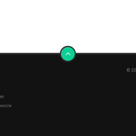
© 20
ия
ности