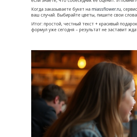
если знаете, что собеседник её оценит. И помнит
Когда заказываете букет на
miassflower.ru
, серви
ваш случай. Выбирайте цветы, пишите свои слов
Итог: простой, честный текст + красивый подар
формул уже сегодня – результат не заставит жда