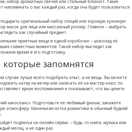
м, набор ароматных свечей или стильный блокнот. Такие
ет напоминать о вас каждый раз, когда она будет пользоваться
е подарить оригинальный набор специй или хорошую кухонную
абор масок для лица или массажный роллер. Главное – выбрать
выглядеть как случайный предмет.
аленькие приятные вещи в одной коробочке – шоколад её
аших совместных моментов. Такой набор выглядит как
ложили время в его подготовку.
 которые запомнятся
ом случае лучше всего подобрать опыт, а не вещь. Вы можете
ндовать катер на вечер или записать её на мастер‑класс по
 оставляют яркие воспоминания и показывают, что вы цените
ний киносеанс». Подготовьте её любимый фильм, закажите
тную атмосферу. Маленькая нотка романтики в обычный будний
.
ойдет подписка на онлайн‑сервис – будь то книги, музыка или
дый месяц, а не один раз.