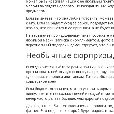
может быть красивая чашка с её любимым принто
мелочи выглядят недорого, но каждая из них буд
предметом.
Если вы знаете, что она любит готовить, может
книгу. Если её радует уход за собой, подойдёт н
что‑то, что впишется в её привычки, а не будет 
Не забывайте про «душевный» пакет: соберите м
любимой марки, записка с комплиментом, фото в
персональный подарок и демонстрирует, что вы в
Необычные сюрпризы,
Иногда хочется выйти за рамки привычного. В эт
организовать небольшую вылазку на природу, аре
кулинарии, живописи или танцам. Такие события
совместное время.
Если бюджет ограничен, можно устроить «домаш
пиццу, зажгите несколько свечей и создайте ую
вечер часто делает больше, чем дорогой подарок
Для тех, кто любит технологические новинки, под
фитнес. Это подарок, который будет радовать каж