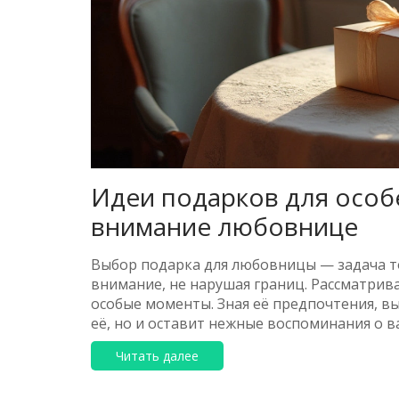
Идеи подарков для особ
внимание любовнице
Выбор подарка для любовницы — задача то
внимание, не нарушая границ. Рассматрива
особые моменты. Зная её предпочтения, вы
её, но и оставит нежные воспоминания о в
идеальный подарок, который станет симв
Читать далее