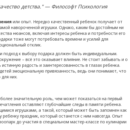
качество детства." — Философт Психология
ления
или опыт. Нередко качественный ребенок получает от
самой навороченной игрушки. Однако, каким бы достойным ни
жества нюансов, включая интересы ребенка и потребности его
одарки тоже могут потребовать времени и усилий для
моциональный отклик.
 и подход к выбору подарка должен быть индивидуальным.
кружение – всё это оказывает влияние. Не стоит забывать и о
ь истинную радость и заинтересованность в глазах ребенка.
детей эмоциональную привязанность, ведь они понимают, что
для них.
 более значительную роль, чем может показаться на первый
печатления оставляют глубочайшие следы в памяти ребенка.
ящимися игрушками, а такой, который может быть запомнен как
 ребенку праздник, который останется с ним навсегда. Опыт
оопарк до участия в специальном мастер-классе по кулинарии