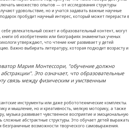
 включать множество опытов — от исследования структуры
олучают удовольствие, но и учатся задавать важные научные
 подарок пробудит научный интерес, который может перерасти 
в себе увлекательный сюжет и образовательный контент, могут
, книги об изобретениях или биографиях знаменитых ученых
сихологи утверждают, что чтение книг развивает у детей
ацию. Важно выбирать литературу, которая подходит возрасту и
оватор Мария Монтессори, "обучение должно
абстракции". Это означает, что образовательные
эту связь между физическим и умственным
кантские инструменты или даже робототехнические комплекты.
ику и мышление, но и креативность, мелкую моторику, а также
еру, музыка развивает чувственное восприятие и эмоциональную
ть сложные абстрактные структуры. Это обучает детей выражат
 им безграничные возможности творческого самовыражения.