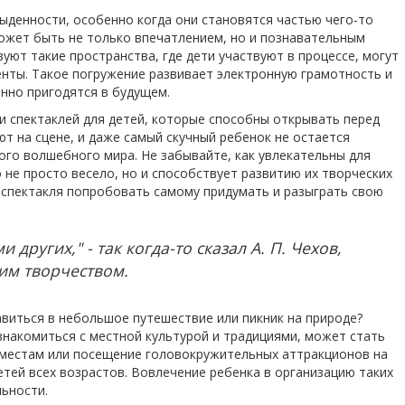
ыденности, особенно когда они становятся частью чего-то
ожет быть не только впечатлением, но и познавательным
уют такие пространства, где дети участвуют в процессе, могут
енты. Такое погружение развивает электронную грамотность и
нно пригодятся в будущем.
 спектаклей для детей, которые способны открывать перед
т на сцене, и даже самый скучный ребенок не остается
ого волшебного мира. Не забывайте, как увлекательны для
 не просто весело, но и способствует развитию их творческих
 спектакля попробовать самому придумать и разыграть свою
 других," - так когда-то сказал А. П. Чехов,
им творчеством.
авиться в небольшое путешествие или пикник на природе?
знакомиться с местной культурой и традициями, может стать
местам или посещение головокружительных аттракционов на
тей всех возрастов. Вовлечение ребенка в организацию таких
льности.