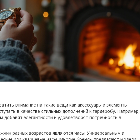
ратить внимание на такие вещи как аксессуары и элементы
ступать в качестве стильных дополнений к гардеробу. Например,
м добавят элегантности и удовлетворят потребность в
ужчин разных возрастов являются часы. Универсальным и
еские или кварцевые часы. Многие бренды предлагают модели