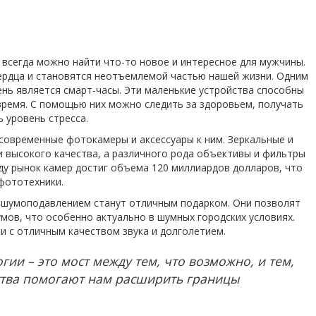
й всегда можно найти что-то новое и интересное для мужчины.
ердца и становятся неотъемлемой частью нашей жизни. Одним
ень является смарт-часы. Эти маленькие устройства способны
время. С помощью них можно следить за здоровьем, получать
 уровень стресса.
овременные фотокамеры и аксессуары к ним. Зеркальные и
 высокого качества, а различного рода объективы и фильтры
оду рынок камер достиг объема 120 миллиардов долларов, что
фототехники.
с шумоподавлением станут отличным подарком. Они позволят
мов, что особенно актуально в шумных городских условиях.
ли с отличным качеством звука и долголетием.
гии – это мост между тем, что возможно, и тем,
ства помогают нам расширить границы