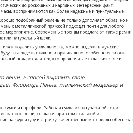
стических до роскошных и нарядных. Интересный факт:
 часы, воспринимаются как более надежные и пунктуальные.
Хорошо подобранный ремень не только дополняет образ, но и
емень с металлической пряжкой подходит почти для любого
ное мероприятие. Современные тренды предлагают также ремни
ик или натуральный шелк.
 стиля и подарить уникальность, можно выделить мужские
 будут выглядеть стильно и оригинально, особенно если они
альный подарок для тех, кто предпочитает классическое и
то вещи, а способ выразить свою
ждает Флоринда Пенна, итальянский модельер и
е сумки и портфели. Рабочая сумка из натуральной кожи
гие важные вещи, создавая при этом стильный и
ие на фурнитуру и строчку: качественные материалы обеспеча